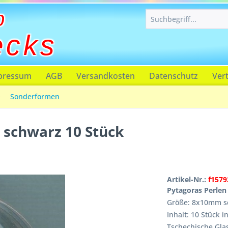
p
ecks
pressum
AGB
Versandkosten
Datenschutz
Ver
Sonderformen
schwarz 10 Stück
Artikel-Nr.:
f157
Pytagoras Perlen
Größe: 8x10mm s
Inhalt: 10 Stück i
Tschechische Gla