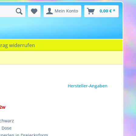
Mein Konto
0,00 € *
trag widerrufen
Hersteller-Angaben
92w
chwarz
n Dose
sperlen in Dreiecksform