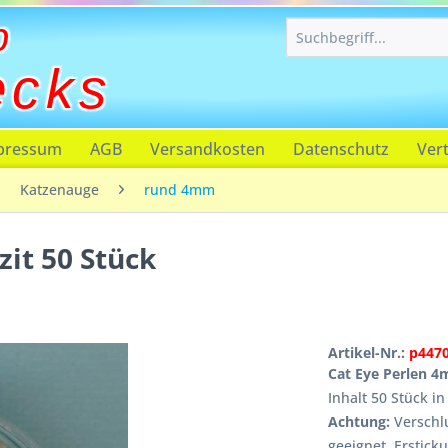
p
ecks
pressum
AGB
Versandkosten
Datenschutz
Ver
Katzenauge
rund 4mm
it 50 Stück
Artikel-Nr.:
p447
Cat Eye Perlen 4
Inhalt 50 Stück i
Achtung:
Verschlu
geeignet, Erstick