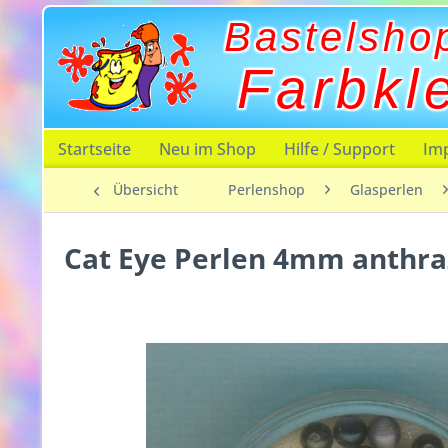
Bastelsho
Farbkl
Startseite
Neu im Shop
Hilfe / Support
Im
Übersicht
Perlenshop
Glasperlen
Cat Eye Perlen 4mm anthraz