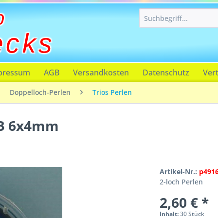
p
ecks
pressum
AGB
Versandkosten
Datenschutz
Ver
Doppelloch-Perlen
Trios Perlen
AB 6x4mm
Artikel-Nr.:
p491
2-loch Perlen
2,60 € *
Inhalt:
30 Stück