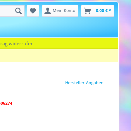
Mein Konto
0,00 € *
trag widerrufen
Hersteller-Angaben
606274