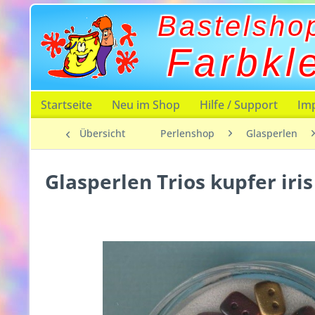
Bastelsho
Farbkl
Startseite
Neu im Shop
Hilfe / Support
Im
Übersicht
Perlenshop
Glasperlen
Glasperlen Trios kupfer ir