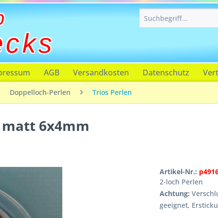
p
ecks
pressum
AGB
Versandkosten
Datenschutz
Ver
Doppelloch-Perlen
Trios Perlen
is matt 6x4mm
Artikel-Nr.:
p491
2-loch Perlen
Achtung:
Verschlu
geeignet, Erstick