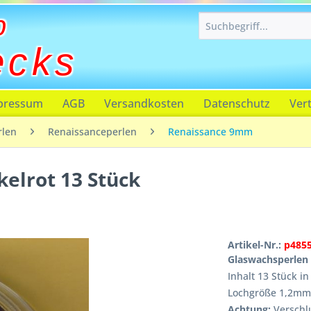
p
ecks
pressum
AGB
Versandkosten
Datenschutz
Ver
rlen
Renaissanceperlen
Renaissance 9mm
elrot 13 Stück
Artikel-Nr.:
p485
Glaswachsperlen
Inhalt 13 Stück i
Lochgröße 1,2mm
Achtung:
Verschlu