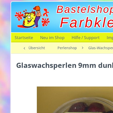
Bastelsho
Farbkl
Startseite
Neu im Shop
Hilfe / Support
Im
Übersicht
Perlenshop
Glas-Wachspe
Glaswachsperlen 9mm dunk