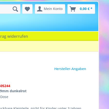
Mein Konto
0,00 € *
trag widerrufen
Hersteller-Angaben
505244
 9mm dunkelrot
n Dose
ckbare Kleinteile, nicht für Kinder unter 3 Jahren