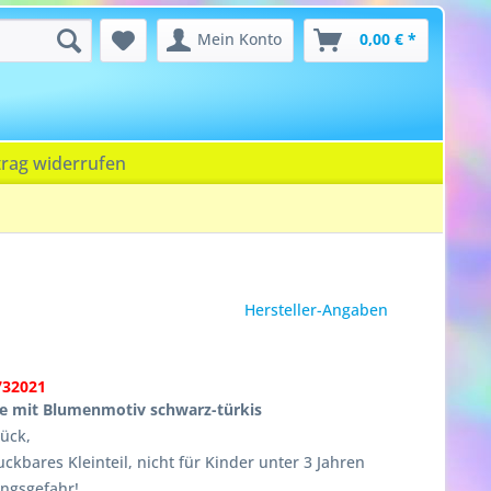
Mein Konto
0,00 € *
trag widerrufen
Hersteller-Angaben
732021
be mit Blumenmotiv schwarz-türkis
tück,
ckbares Kleinteil, nicht für Kinder unter 3 Jahren
ungsgefahr!