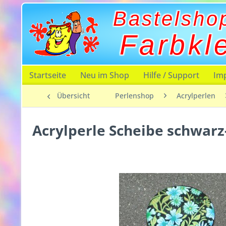
Bastelsho
Farbkl
Startseite
Neu im Shop
Hilfe / Support
Im
Übersicht
Perlenshop
Acrylperlen
Acrylperle Scheibe schwar