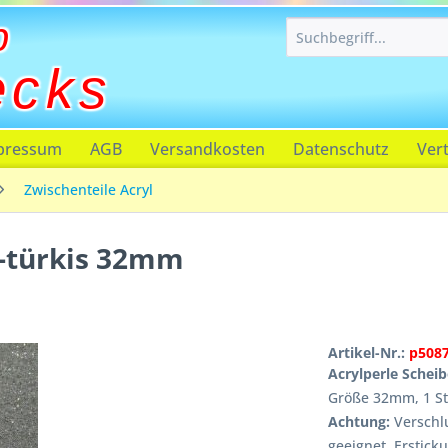
p
ecks
pressum
AGB
Versandkosten
Datenschutz
Ver
Zwischenteile Acryl
z-türkis 32mm
Artikel-Nr.:
p508
Acrylperle Schei
Größe 32mm, 1 S
Achtung:
Verschlu
geeignet, Erstick