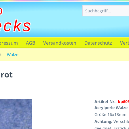
p
ecks
pressum
AGB
Versandkosten
Datenschutz
Ver
Walze
rot
Artikel-Nr.:
kp60
Acrylperle Walze 
Größe 16x13mm, 
Achtung:
Verschlu
geeignet, Erstick