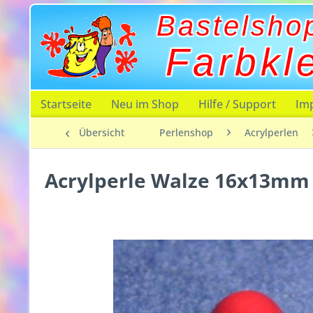
Bastelsho
Farbkl
Startseite
Neu im Shop
Hilfe / Support
Im
Übersicht
Perlenshop
Acrylperlen
Acrylperle Walze 16x13mm 