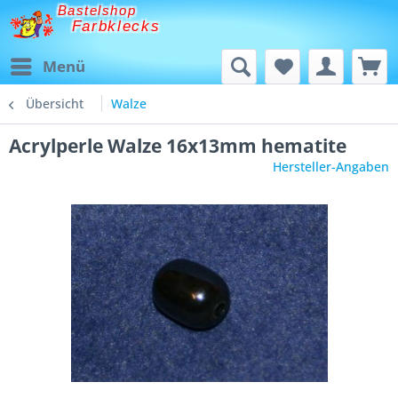
Bastelshop
Farbklecks
Menü
Übersicht
Walze
Acrylperle Walze 16x13mm hematite
Hersteller-Angaben