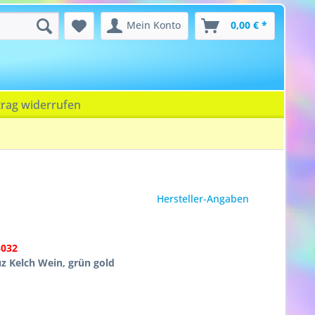
Mein Konto
0,00 € *
trag widerrufen
Hersteller-Angaben
3032
 Kelch Wein, grün gold