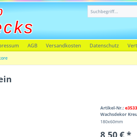
p
ecks
pressum
AGB
Versandkosten
Datenschutz
Ver
kore
ein
Artikel-Nr.:
e353
Wachsdekor Kreuz
180x60mm
8,50 € *