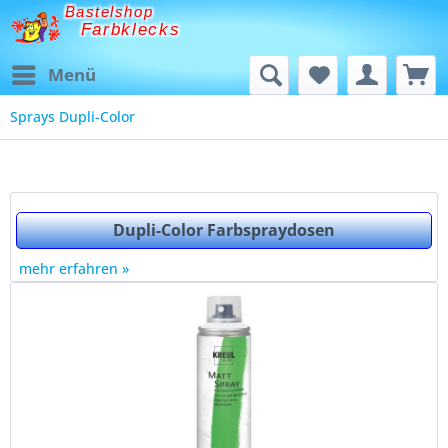
Bastelshop
Farbklecks
Menü
Sprays Dupli-Color
Dupli-Color Farbspraydosen
mehr erfahren »