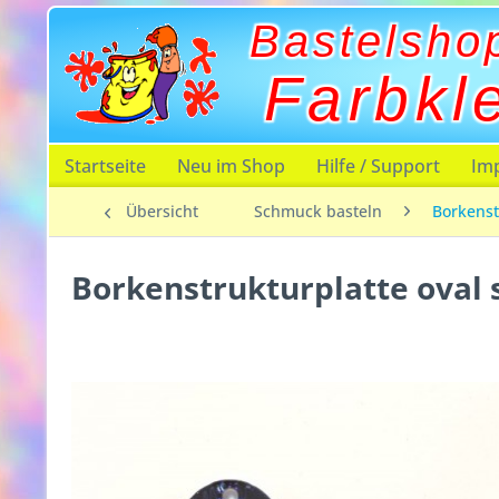
Bastelsho
Farbkl
Startseite
Neu im Shop
Hilfe / Support
Im
Übersicht
Schmuck basteln
Borkenst
Borkenstrukturplatte oval s