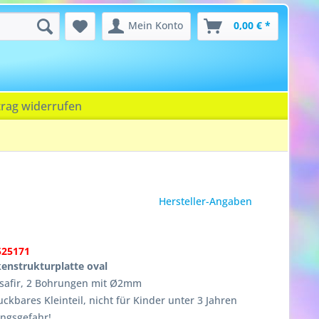
Mein Konto
0,00 € *
trag widerrufen
Hersteller-Angaben
525171
enstrukturplatte oval
safir, 2 Bohrungen mit Ø2mm
ckbares Kleinteil, nicht für Kinder unter 3 Jahren
ungsgefahr!