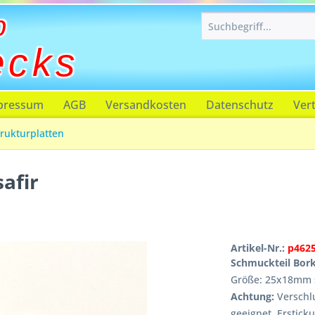
p
ecks
pressum
AGB
Versandkosten
Datenschutz
Ver
rukturplatten
afir
Artikel-Nr.:
p462
Schmuckteil Bork
Größe: 25x18mm 
Achtung:
Verschlu
geeignet, Erstick