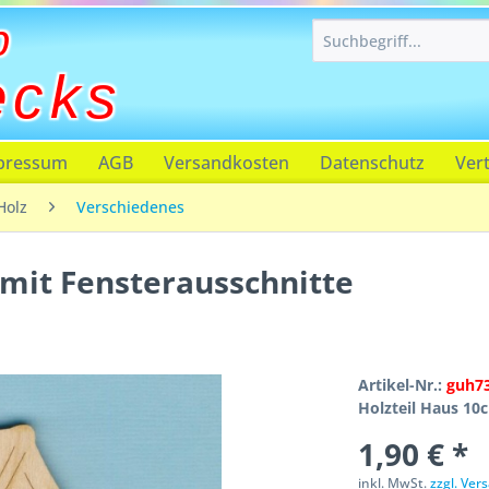
p
ecks
pressum
AGB
Versandkosten
Datenschutz
Ver
Holz
Verschiedenes
mit Fensterausschnitte
Artikel-Nr.:
guh7
Holzteil Haus 10
1,90 € *
inkl. MwSt.
zzgl. Ve