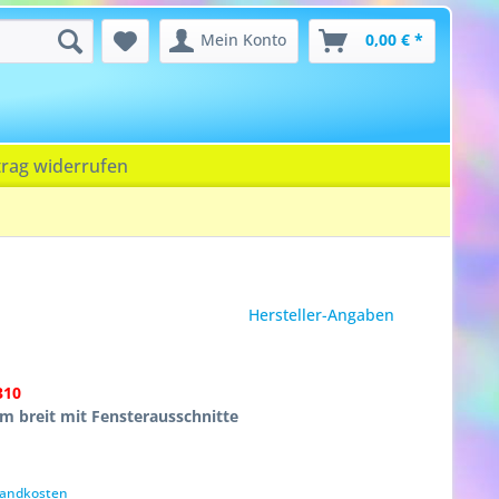
Mein Konto
0,00 € *
trag widerrufen
Hersteller-Angaben
310
cm breit mit Fensterausschnitte
rsandkosten