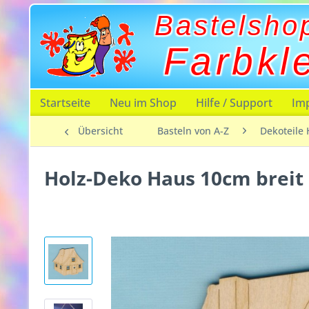
Bastelsho
Farbkl
Startseite
Neu im Shop
Hilfe / Support
Im
Übersicht
Basteln von A-Z
Dekoteile 
Holz-Deko Haus 10cm breit 