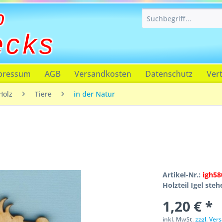
p
ecks
pressum
AGB
Versandkosten
Datenschutz
Ver
Holz
Tiere
in der Natur
m
Artikel-Nr.:
igh58
Holzteil Igel ste
1,20 € *
inkl. MwSt.
zzgl. Ve