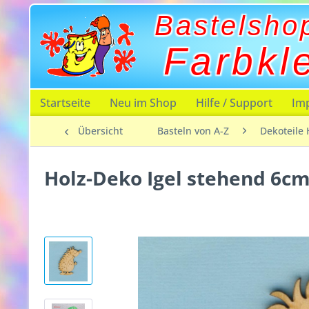
Bastelsho
Farbkl
Startseite
Neu im Shop
Hilfe / Support
Im
Übersicht
Basteln von A-Z
Dekoteile 
Holz-Deko Igel stehend 6c