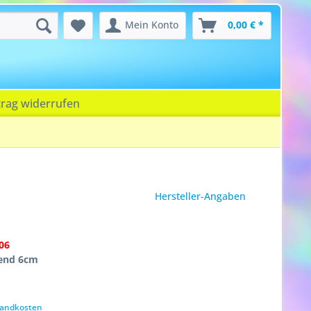
Mein Konto
0,00 € *
trag widerrufen
Hersteller-Angaben
06
hend 6cm
rsandkosten