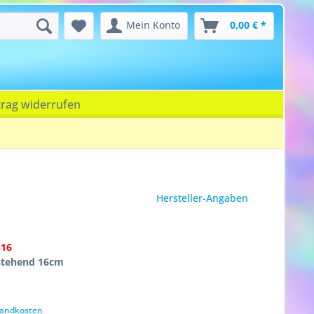
Mein Konto
0,00 € *
trag widerrufen
Hersteller-Angaben
316
stehend 16cm
rsandkosten