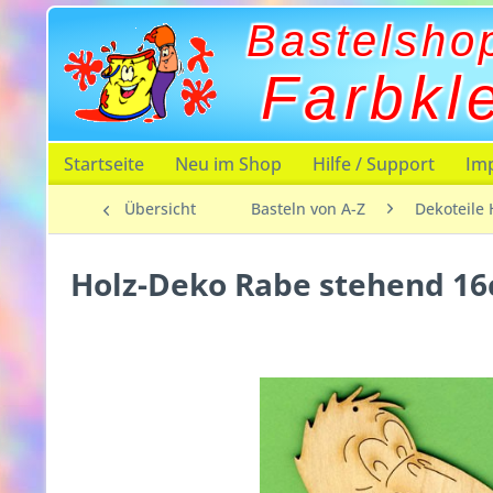
Bastelsho
Farbkl
Startseite
Neu im Shop
Hilfe / Support
Im
Übersicht
Basteln von A-Z
Dekoteile 
Holz-Deko Rabe stehend 1