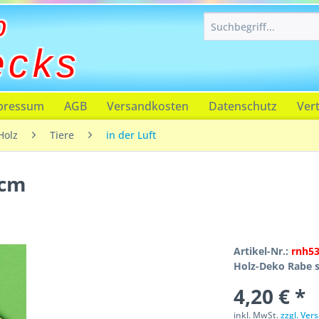
p
ecks
pressum
AGB
Versandkosten
Datenschutz
Ver
Holz
Tiere
in der Luft
6cm
Artikel-Nr.:
rnh5
Holz-Deko Rabe 
4,20 € *
inkl. MwSt.
zzgl. Ve