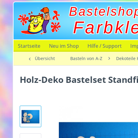
Bastelsho
Farbkl
Startseite
Neu im Shop
Hilfe / Support
Im
Übersicht
Basteln von A-Z
Dekoteile 
Holz-Deko Bastelset Stand