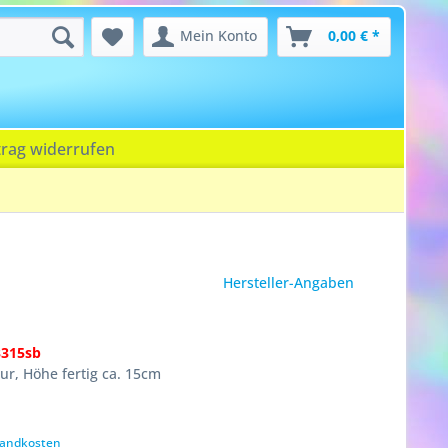
Mein Konto
0,00 € *
trag widerrufen
Hersteller-Angaben
315sb
gur, Höhe fertig ca. 15cm
rsandkosten