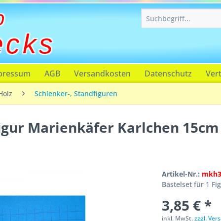
p
ecks
pressum
AGB
Versandkosten
Datenschutz
Ver
Holz
Schlenker-, Standfiguren
figur Marienkäfer Karlchen 15cm
Artikel-Nr.:
mkh3
Bastelset für 1 Fi
3,85 € *
inkl. MwSt.
zzgl. Ve