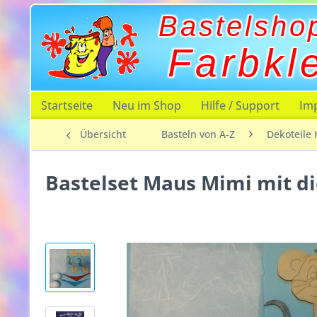
Bastelsho
Farbkl
Startseite
Neu im Shop
Hilfe / Support
Im
Übersicht
Basteln von A-Z
Dekoteile 
Bastelset Maus Mimi mit 