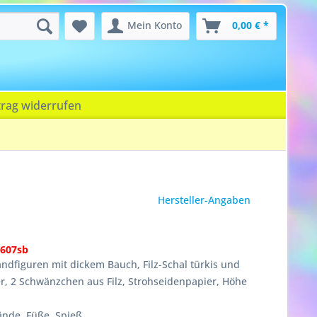
Mein Konto
0,00 € *
trag widerrufen
Hersteller-Angaben
607sb
tandfiguren mit dickem Bauch, Filz-Schal türkis und
ier, 2 Schwänzchen aus Filz, Strohseidenpapier, Höhe
Hände, Füße, Spieß