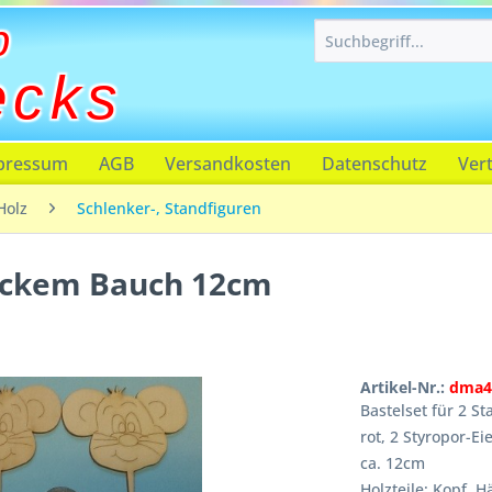
p
ecks
pressum
AGB
Versandkosten
Datenschutz
Ver
Holz
Schlenker-, Standfiguren
dickem Bauch 12cm
Artikel-Nr.:
dma4
Bastelset für 2 S
rot, 2 Styropor-E
ca. 12cm
Holzteile: Kopf, 