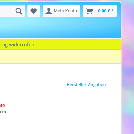
Mein Konto
0,00 € *
trag widerrufen
Hersteller-Angaben
40
9cm