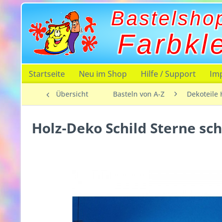
Bastelsho
Farbkl
Startseite
Neu im Shop
Hilfe / Support
Im
Übersicht
Basteln von A-Z
Dekoteile 
Holz-Deko Schild Sterne sc