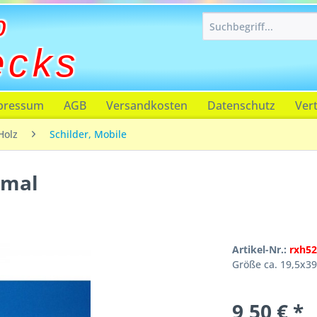
p
ecks
pressum
AGB
Versandkosten
Datenschutz
Ver
Holz
Schilder, Mobile
hmal
Artikel-Nr.:
rxh52
Größe ca. 19,5x3
9,50 € *