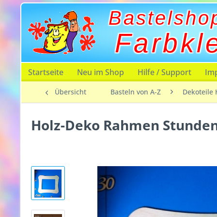
Bastelsho
Farbkl
Startseite
Neu im Shop
Hilfe / Support
Im
Übersicht
Basteln von A-Z
Dekoteile 
Holz-Deko Rahmen Stunde