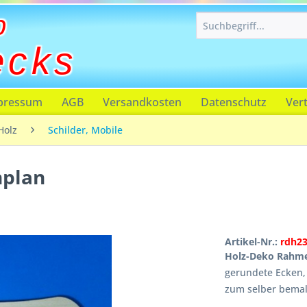
p
ecks
pressum
AGB
Versandkosten
Datenschutz
Ver
Holz
Schilder, Mobile
nplan
Artikel-Nr.:
rdh2
Holz-Deko Rahm
gerundete Ecken,
zum selber bemal