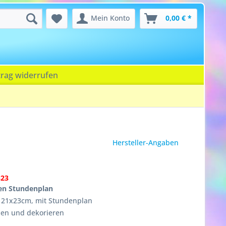
Mein Konto
0,00 € *
trag widerrufen
Hersteller-Angaben
323
en Stundenplan
 21x23cm, mit Stundenplan
en und dekorieren