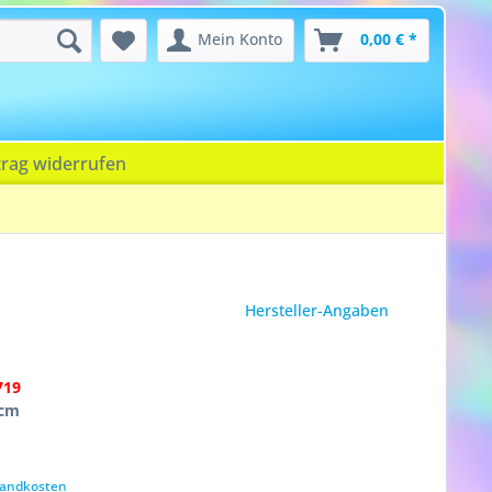
Mein Konto
0,00 € *
trag widerrufen
Hersteller-Angaben
719
9cm
rsandkosten