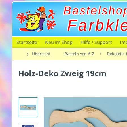
Bastelsho
Farbkl
Startseite
Neu im Shop
Hilfe / Support
Im
Übersicht
Basteln von A-Z
Dekoteile 
Holz-Deko Zweig 19cm