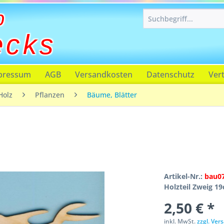
p
ecks
pressum
AGB
Versandkosten
Datenschutz
Ver
Holz
Pflanzen
Bäume, Blätter
Artikel-Nr.:
bau0
Holzteil Zweig 1
2,50 € *
inkl. MwSt.
zzgl. Ve