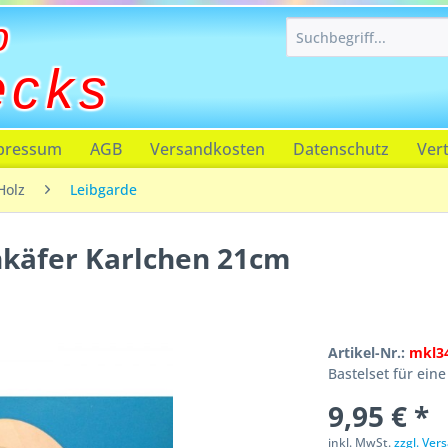
p
ecks
pressum
AGB
Versandkosten
Datenschutz
Ver
Holz
Leibgarde
nkäfer Karlchen 21cm
Artikel-Nr.:
mkl3
Bastelset für ein
9,95 € *
inkl. MwSt.
zzgl. Ve