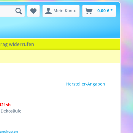
Mein Konto
0,00 € *
trag widerrufen
Hersteller-Angaben
421sb
e Dekosäule
rsandkosten