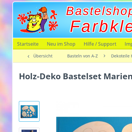
Bastelsho
Farbkl
Startseite
Neu im Shop
Hilfe / Support
Im
Übersicht
Basteln von A-Z
Dekoteile 
Holz-Deko Bastelset Marie