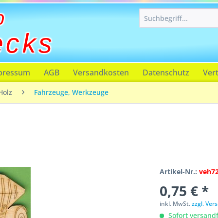
p
ecks
pressum
AGB
Versandkosten
Datenschutz
Ver
Holz
Fahrzeuge, Werkzeuge
Artikel-Nr.:
veh7
0,75 € *
inkl. MwSt.
zzgl. Ve
Sofort versandfe