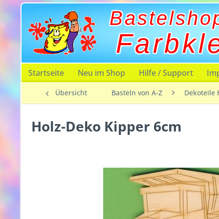
Bastelsho
Farbkl
Startseite
Neu im Shop
Hilfe / Support
Im
Übersicht
Basteln von A-Z
Dekoteile 
Holz-Deko Kipper 6cm