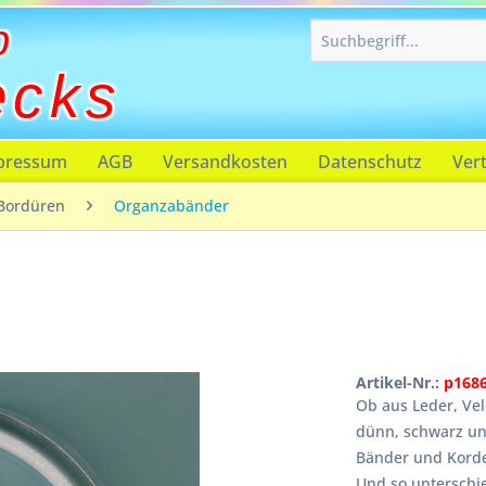
p
ecks
pressum
AGB
Versandkosten
Datenschutz
Ver
Bordüren
Organzabänder
Artikel-Nr.:
p168
Ob aus Leder, Vel
dünn, schwarz un
Bänder und Korde
Und so unterschie