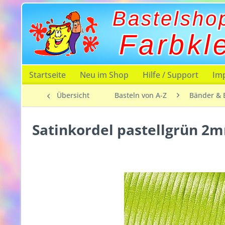
Bastelsho
Farbkl
Startseite
Neu im Shop
Hilfe / Support
Im
Übersicht
Basteln von A-Z
Bänder & 
Satinkordel pastellgrün 2m