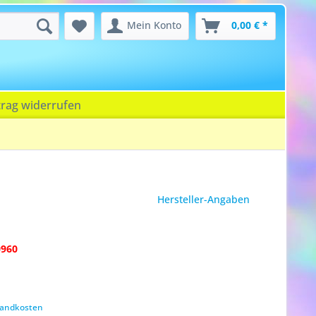
Mein Konto
0,00 € *
trag widerrufen
Hersteller-Angaben
0960
rsandkosten