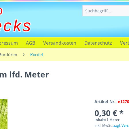
p
ecks
pressum
AGB
Versandkosten
Datenschutz
Ver
Bordüren
Kordel
m lfd. Meter
Artikel-Nr.:
e127
0,30 € *
Inhalt:
1 Meter
inkl. MwSt.
zzgl. Ve