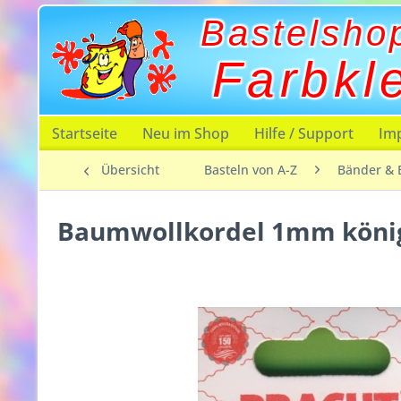
Bastelsho
Farbkl
Startseite
Neu im Shop
Hilfe / Support
Im
Übersicht
Basteln von A-Z
Bänder & 
Baumwollkordel 1mm köni