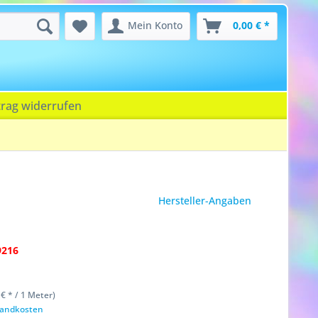
Mein Konto
0,00 € *
trag widerrufen
Hersteller-Angaben
9216
€ * / 1 Meter)
rsandkosten