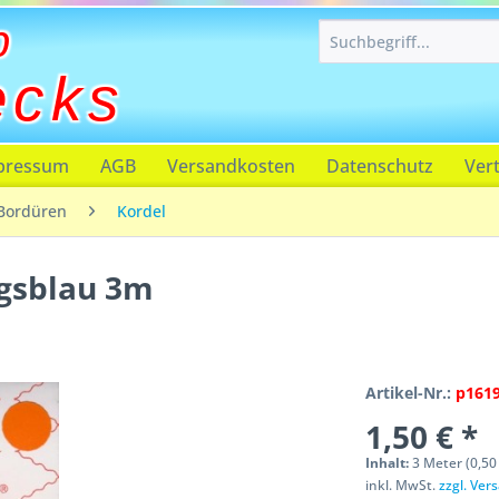
p
ecks
pressum
AGB
Versandkosten
Datenschutz
Ver
Bordüren
Kordel
gsblau 3m
Artikel-Nr.:
p161
1,50 € *
Inhalt:
3 Meter (0,50 
inkl. MwSt.
zzgl. Ve