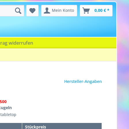
Mein Konto
0,00 € *
trag widerrufen
Hersteller-Angaben
500
lkugeln
 tabletop
Stückpreis