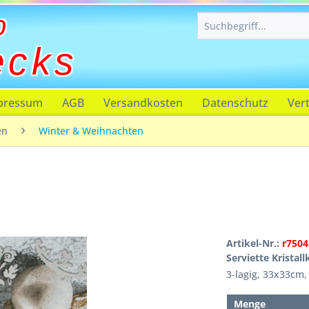
p
ecks
pressum
AGB
Versandkosten
Datenschutz
Ver
en
Winter & Weihnachten
Artikel-Nr.:
r7504
Serviette Kristal
3-lagig, 33x33cm,
Menge