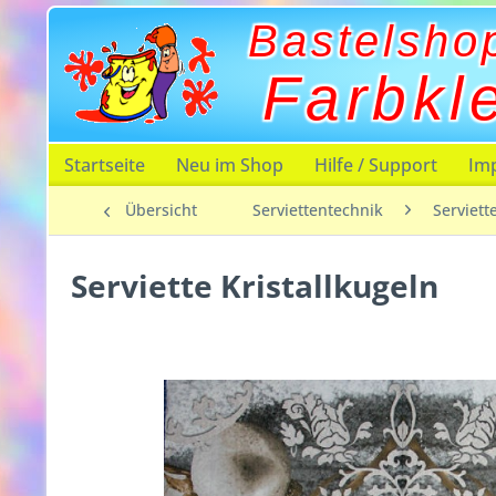
Bastelsho
Farbkl
Startseite
Neu im Shop
Hilfe / Support
Im
Übersicht
Serviettentechnik
Serviett
Serviette Kristallkugeln