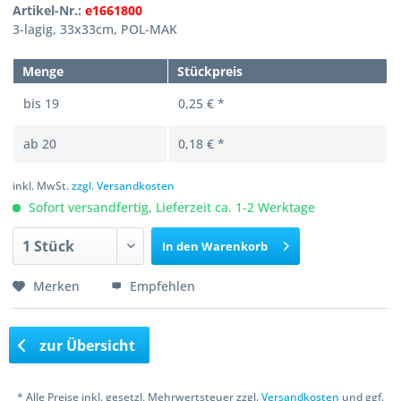
Artikel-Nr.:
e1661800
3-lagig, 33x33cm, POL-MAK
Menge
Stückpreis
bis
19
0,25 € *
ab
20
0,18 € *
inkl. MwSt.
zzgl. Versandkosten
Sofort versandfertig, Lieferzeit ca. 1-2 Werktage
In den
Warenkorb
Merken
Empfehlen
zur Übersicht
* Alle Preise inkl. gesetzl. Mehrwertsteuer zzgl.
Versandkosten
und ggf.