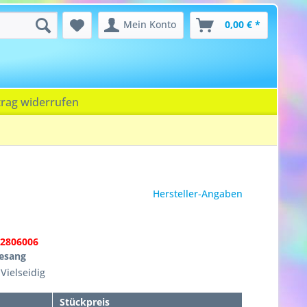
Mein Konto
0,00 € *
trag widerrufen
Hersteller-Angaben
22806006
gesang
Vielseidig
Stückpreis