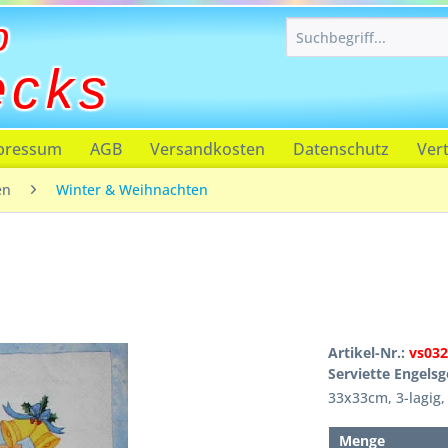
p
ecks
pressum
AGB
Versandkosten
Datenschutz
Ver
en
Winter & Weihnachten
Artikel-Nr.:
vs03
Serviette Engels
33x33cm, 3-lagig, 
Menge