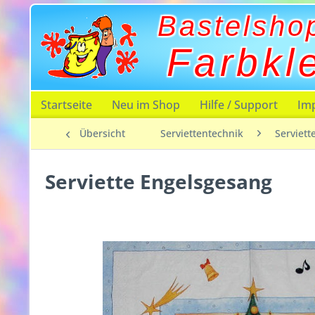
Bastelsho
Farbkl
Startseite
Neu im Shop
Hilfe / Support
Im
Übersicht
Serviettentechnik
Serviett
Serviette Engelsgesang