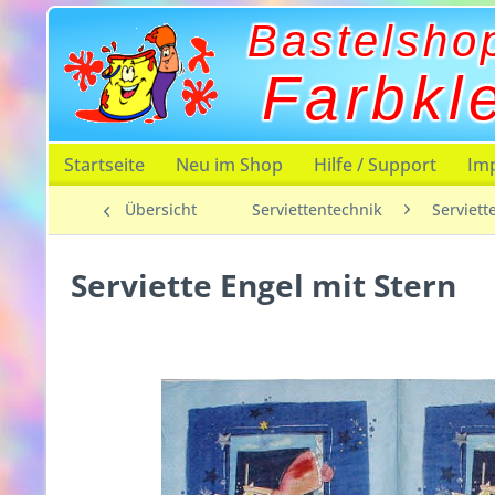
Bastelsho
Farbkl
Startseite
Neu im Shop
Hilfe / Support
Im
Übersicht
Serviettentechnik
Serviett
Serviette Engel mit Stern