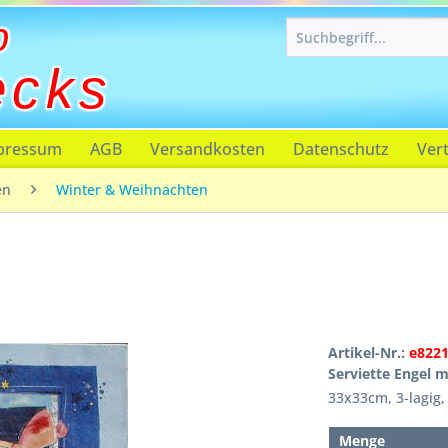
p
ecks
pressum
AGB
Versandkosten
Datenschutz
Ver
en
Winter & Weihnachten
Artikel-Nr.:
e822
Serviette Engel m
33x33cm, 3-lagig,
Menge