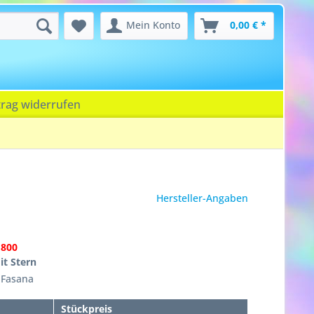
Mein Konto
0,00 € *
trag widerrufen
Hersteller-Angaben
1800
it Stern
 Fasana
Stückpreis