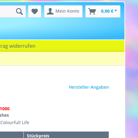
Mein Konto
0,00 € *
trag widerrufen
Hersteller-Angaben
1000
ishes
Colourfull Life
Stückpreis