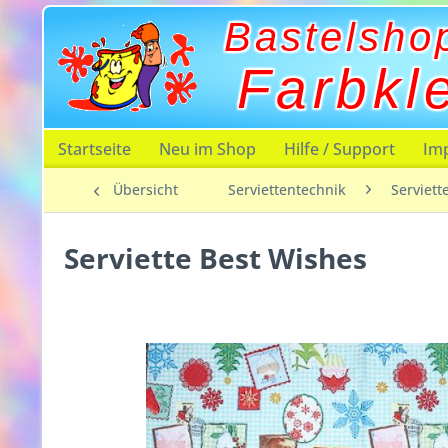
Bastelsho
Farbkl
Startseite
Neu im Shop
Hilfe / Support
Im
Übersicht
Serviettentechnik
Serviett
Serviette Best Wishes