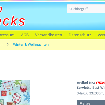
p
ecks
pressum
AGB
Versandkosten
Datenschutz
Ver
en
Winter & Weihnachten
Artikel-Nr.:
r7534
Serviette Best W
3-lagig, 33x33cm, 
Menge