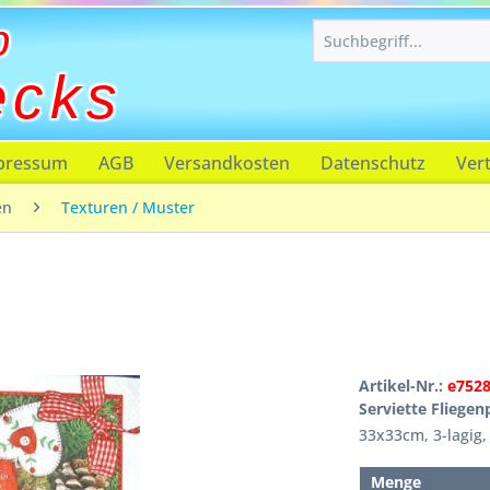
p
ecks
pressum
AGB
Versandkosten
Datenschutz
Ver
en
Texturen / Muster
Artikel-Nr.:
e752
Serviette Fliegenp
33x33cm, 3-lagig
Menge