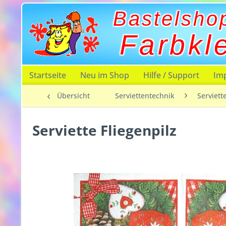
Bastelsho
Farbkl
Startseite
Neu im Shop
Hilfe / Support
Im
Übersicht
Serviettentechnik
Serviett
Serviette Fliegenpilz