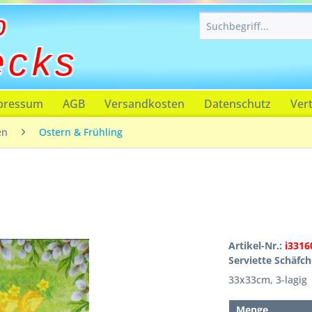
p
ecks
pressum
AGB
Versandkosten
Datenschutz
Ver
en
Ostern & Frühling
Artikel-Nr.:
i3316
Serviette Schäfc
33x33cm, 3-lagig
Menge