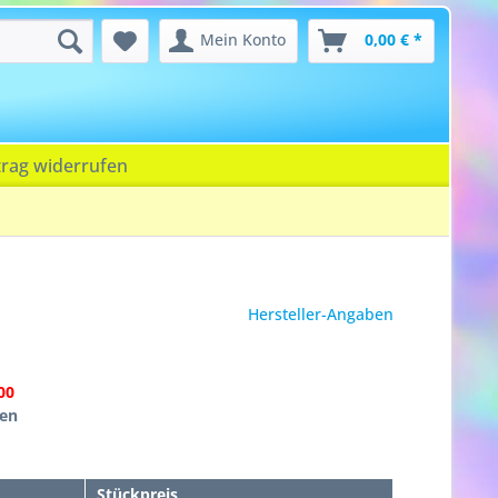
Mein Konto
0,00 € *
trag widerrufen
Hersteller-Angaben
00
hen
Stückpreis