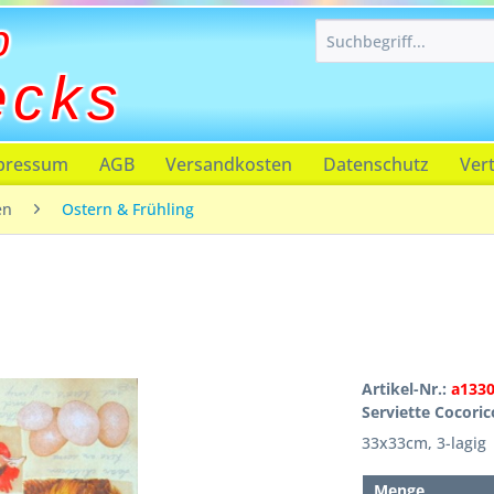
p
ecks
pressum
AGB
Versandkosten
Datenschutz
Ver
en
Ostern & Frühling
Artikel-Nr.:
a133
Serviette Cocori
33x33cm, 3-lagig
Menge