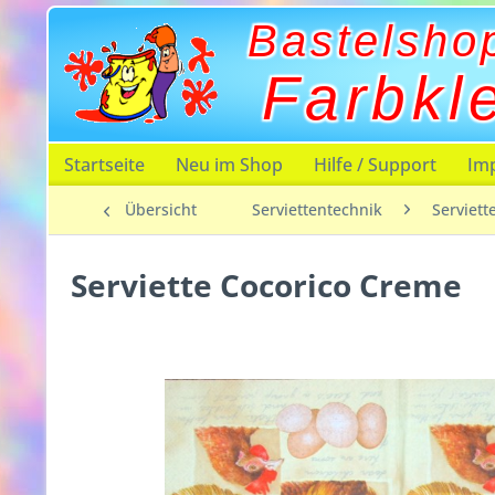
Bastelsho
Farbkl
Startseite
Neu im Shop
Hilfe / Support
Im
Übersicht
Serviettentechnik
Serviett
Serviette Cocorico Creme