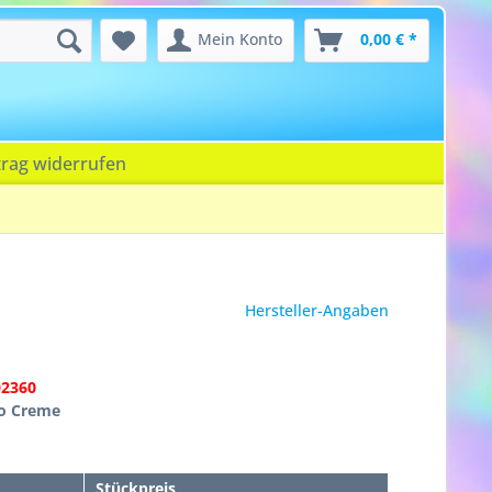
Mein Konto
0,00 € *
trag widerrufen
Hersteller-Angaben
02360
co Creme
Stückpreis