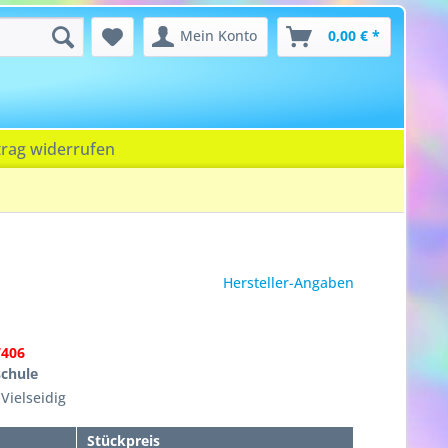
Mein Konto
0,00 € *
trag widerrufen
Hersteller-Angaben
7406
schule
Vielseidig
Stückpreis