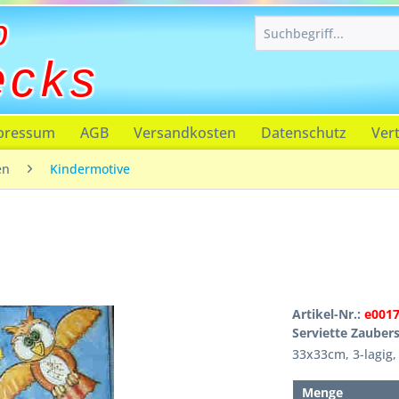
p
ecks
pressum
AGB
Versandkosten
Datenschutz
Ver
en
Kindermotive
Artikel-Nr.:
e001
Serviette Zauber
33x33cm, 3-lagig, 
Menge