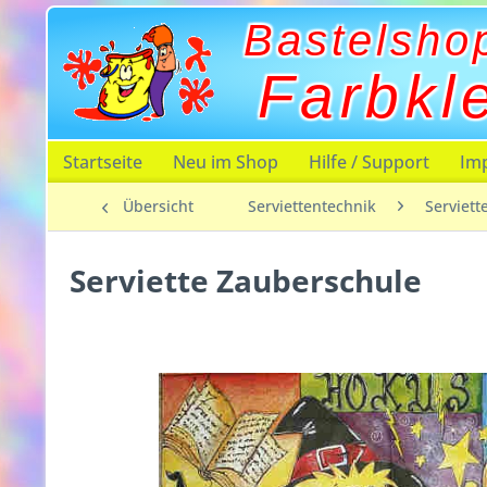
Bastelsho
Farbkl
Startseite
Neu im Shop
Hilfe / Support
Im
Übersicht
Serviettentechnik
Serviett
Serviette Zauberschule