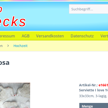
p
ecks
pressum
AGB
Versandkosten
Datenschutz
Ver
en
Hochzeit
osa
Artikel-Nr.:
e166
Serviette I love 
33x33cm, 3-lagig,
Menge