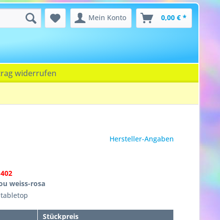
Mein Konto
0,00 € *
trag widerrufen
Hersteller-Angaben
1402
You weiss-rosa
 tabletop
Stückpreis