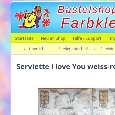
Bastelsho
Farbkl
Startseite
Neu im Shop
Hilfe / Support
Im
Übersicht
Serviettentechnik
Serviett
Serviette I love You weiss-r