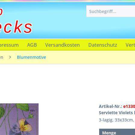
p
ecks
pressum
AGB
Versandkosten
Datenschutz
Ver
en
Blumenmotive
Artikel-Nr.:
e133
Serviette Violets l
3-lagig, 33x33cm
Menge