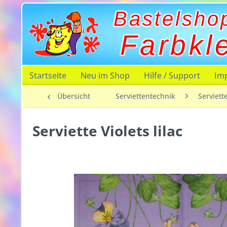
Bastelsho
Farbkl
Startseite
Neu im Shop
Hilfe / Support
Im
Übersicht
Serviettentechnik
Serviett
Serviette Violets lilac