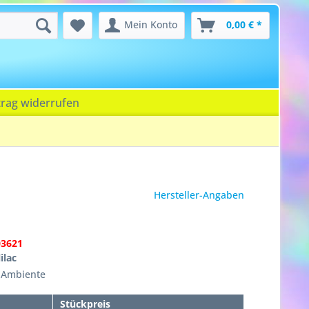
Mein Konto
0,00 € *
trag widerrufen
Hersteller-Angaben
03621
ilac
, Ambiente
Stückpreis