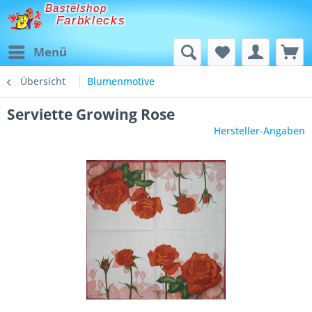
Bastelshop
Farbklecks
Menü
Übersicht
Blumenmotive
Serviette Growing Rose
Hersteller-Angaben