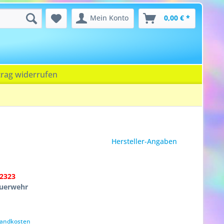
Mein Konto
0,00 € *
trag widerrufen
Hersteller-Angaben
2323
euerwehr
rsandkosten