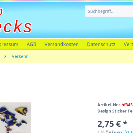
p
ecks
pressum
AGB
Versandkosten
Datenschutz
Ver
Verkehr
Artikel-Nr.:
hf345
Design Sticker F
2,75 € *
inkl. MwSt.
zzgl. Ve