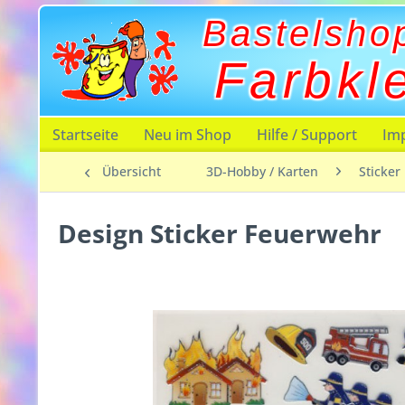
Bastelsho
Farbkl
Startseite
Neu im Shop
Hilfe / Support
Im
Übersicht
3D-Hobby / Karten
Sticker
Design Sticker Feuerwehr