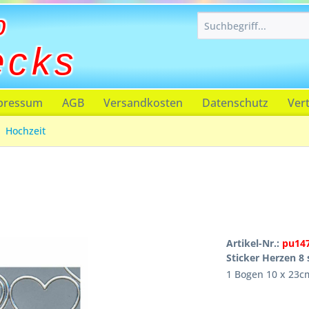
p
ecks
pressum
AGB
Versandkosten
Datenschutz
Ver
Hochzeit
Artikel-Nr.:
pu14
Sticker Herzen 8 
1 Bogen 10 x 23c