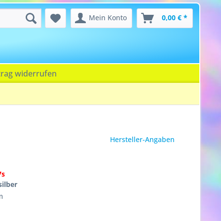
Mein Konto
0,00 € *
trag widerrufen
Hersteller-Angaben
7s
silber
m