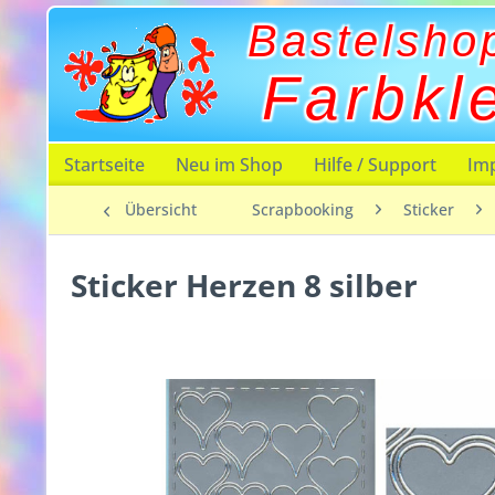
Bastelsho
Farbkl
Startseite
Neu im Shop
Hilfe / Support
Im
Übersicht
Scrapbooking
Sticker
Sticker Herzen 8 silber