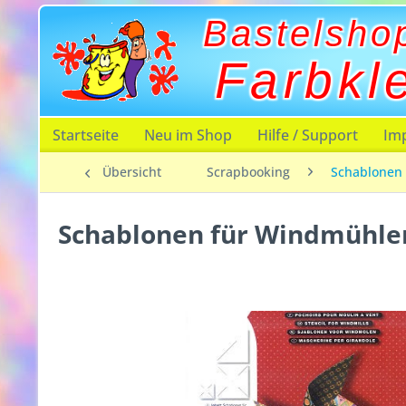
Bastelsho
Farbkl
Startseite
Neu im Shop
Hilfe / Support
Im
Übersicht
Scrapbooking
Schablonen
Schablonen für Windmühle