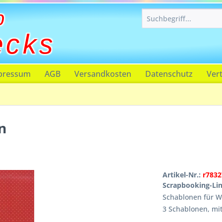
p
ecks
pressum
AGB
Versandkosten
Datenschutz
Ver
n
Artikel-Nr.:
r7832
Scrapbooking-Li
Schablonen für 
3 Schablonen, mit