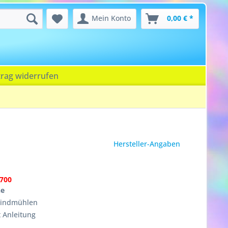
Mein Konto
0,00 € *
trag widerrufen
Hersteller-Angaben
700
ne
Windmühlen
 Anleitung