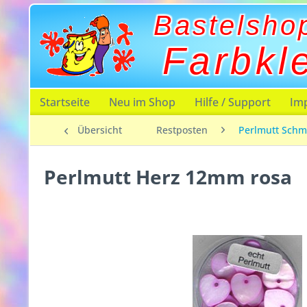
Bastelsho
Farbkl
Startseite
Neu im Shop
Hilfe / Support
Im
Übersicht
Restposten
Perlmutt Schm
Perlmutt Herz 12mm rosa