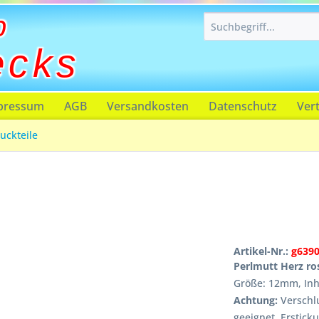
p
ecks
pressum
AGB
Versandkosten
Datenschutz
Ver
uckteile
Artikel-Nr.:
g639
Perlmutt Herz ro
Größe: 12mm, Inha
Achtung:
Verschlu
geeignet, Erstick