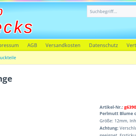
p
ecks
pressum
AGB
Versandkosten
Datenschutz
Ver
uckteile
nge
Artikel-Nr.:
g639
Perlmutt Blume 
Größe: 12mm, Inha
Achtung:
Verschlu
geeignet, Erstick