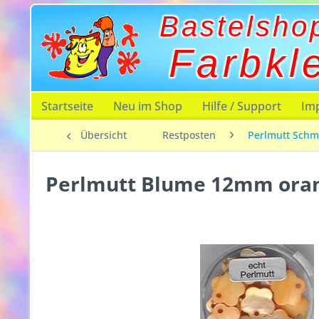
Bastelsho
Farbkl
Startseite
Neu im Shop
Hilfe / Support
Im
Übersicht
Restposten
Perlmutt Schm
Perlmutt Blume 12mm ora