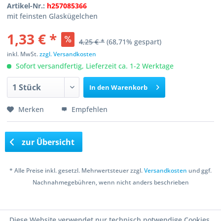
Artikel-Nr.:
h257085366
mit feinsten Glaskügelchen
1,33 € *
4,25 € *
(68,71% gespart)
inkl. MwSt.
zzgl. Versandkosten
Sofort versandfertig, Lieferzeit ca. 1-2 Werktage
In den
Warenkorb
Merken
Empfehlen
zur Übersicht
* Alle Preise inkl. gesetzl. Mehrwertsteuer zzgl.
Versandkosten
und ggf.
Nachnahmegebühren, wenn nicht anders beschrieben
Copyright © 2016 Bastelshop Farbklecks
Diese Website verwendet nur technisch notwendige Cookies.