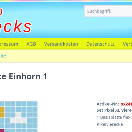
p
ecks
pressum
AGB
Versandkosten
Datenschutz
Ver
atte
te Einhorn 1
Artikel-Nr.:
px24
Set Pixel XL vier
1 Basisplatte flex
Pixelvierecke