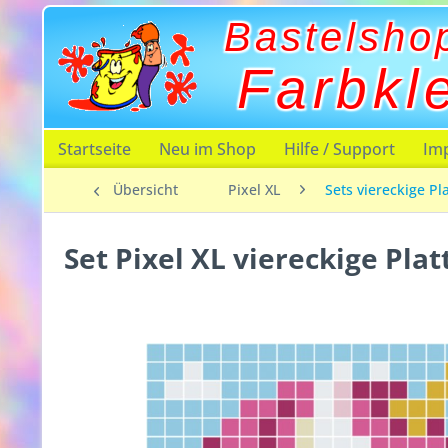
Bastelsho
Farbkl
Startseite
Neu im Shop
Hilfe / Support
Im
Übersicht
Pixel XL
Sets viereckige Pl
Set Pixel XL viereckige Plat