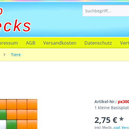
p
ecks
pressum
AGB
Versandkosten
Datenschutz
Ver
Tiere
Artikel-Nr.:
px30
1 kleine Basisplat
2,75 € *
inkl. MwSt.
zzgl. Ve