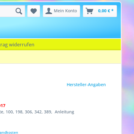
Mein Konto
0,00 € *
trag widerrufen
Hersteller-Angaben
017
te, 100, 198, 306, 342, 389, Anleitung
rsandkosten