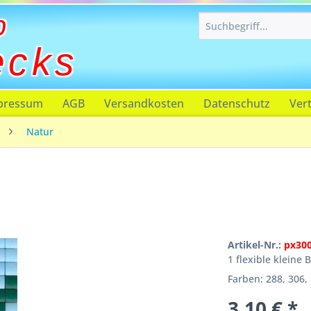
p
ecks
pressum
AGB
Versandkosten
Datenschutz
Ver
Natur
Artikel-Nr.:
px30
1 flexible kleine 
Farben: 288, 306, 
3,10 € *