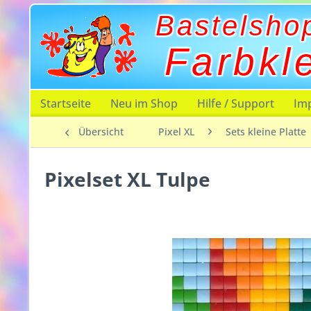
Bastelsho
Farbkl
Startseite
Neu im Shop
Hilfe / Support
Im
Übersicht
Pixel XL
Sets kleine Platte
Pixelset XL Tulpe