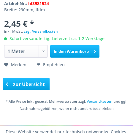
Artikel-Nr.:
hf3981524
Breite: 290mm, lfdm
2,45 € *
inkl. MwSt.
zzgl. Versandkosten
Sofort versandfertig, Lieferzeit ca. 1-2 Werktage
In den
Warenkorb
Merken
Empfehlen
zur Übersicht
* Alle Preise inkl. gesetzl. Mehrwertsteuer zzgl.
Versandkosten
und ggf.
Nachnahmegebühren, wenn nicht anders beschrieben
Copyright © 2016 Bastelshop Farbklecks
Diese Website verwendet nur technisch notwendige Cookies.