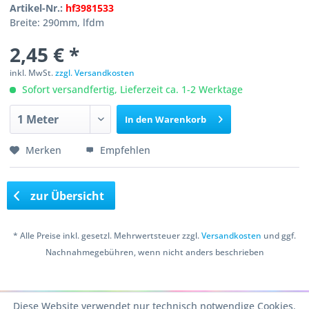
Artikel-Nr.:
hf3981533
Breite: 290mm, lfdm
2,45 € *
inkl. MwSt.
zzgl. Versandkosten
Sofort versandfertig, Lieferzeit ca. 1-2 Werktage
In den
Warenkorb
Merken
Empfehlen
zur Übersicht
* Alle Preise inkl. gesetzl. Mehrwertsteuer zzgl.
Versandkosten
und ggf.
Nachnahmegebühren, wenn nicht anders beschrieben
Copyright © 2016 Bastelshop Farbklecks
Diese Website verwendet nur technisch notwendige Cookies.