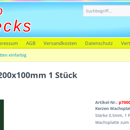
p
ecks
pressum
AGB
Versandkosten
Datenschutz
Ver
ten einfarbig
 200x100mm 1 Stück
Artikel-Nr.:
p700
Kerzen Wachspla
Stärke 0,5mm, 1 P
Wachsplatte zum 