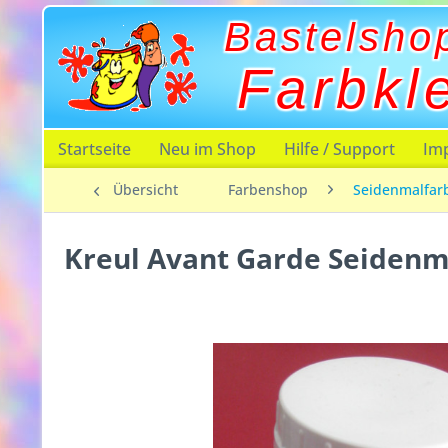
Bastelsho
Farbkl
Startseite
Neu im Shop
Hilfe / Support
Im
Übersicht
Farbenshop
Seidenmalfar
Kreul Avant Garde Seidenm