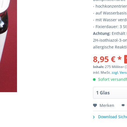
- hochkonzentrier
- auf Wasserbasis
- mit Wasser ver
- Fixierdauer: 3 
Achtung:
Enthält 
2H-isothiazol-3-o
allergische Reakt
8,95 € *
Inhalt:
275 Mililiter (
inkl. MwSt.
zzgl. Ve
Sofort versandfe
Merken
Download Siche