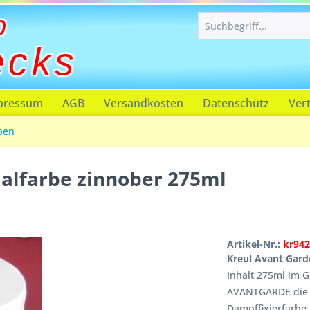
p
ecks
pressum
AGB
Versandkosten
Datenschutz
Ver
ben
alfarbe zinnober 275ml
Artikel-Nr.:
kr942
Kreul Avant Gard
Inhalt 275ml im G
AVANTGARDE die b
Dampffixierfarbe 