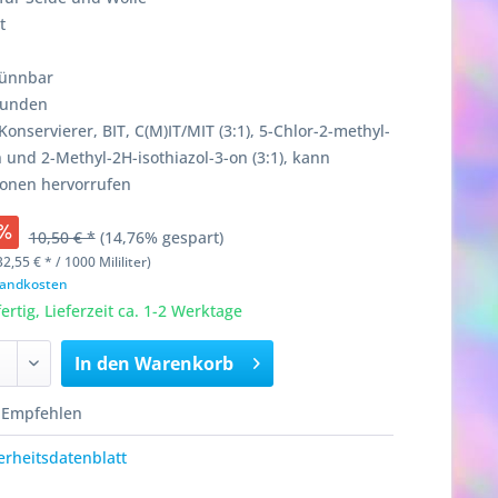
t
dünnbar
Stunden
Konservierer, BIT, C(M)IT/MIT (3:1), 5-Chlor-2-methyl-
n und 2-Methyl-2H-isothiazol-3-on (3:1), kann
ionen hervorrufen
10,50 € *
(14,76% gespart)
32,55 € * / 1000 Mililiter)
rsandkosten
rtig, Lieferzeit ca. 1-2 Werktage
In den
Warenkorb
Empfehlen
rheitsdatenblatt