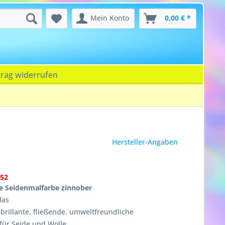
Mein Konto
0,00 € *
trag widerrufen
Hersteller-Angaben
52
e Seidenmalfarbe zinnober
las
rillante, fließende, umweltfreundliche
für Seide und Wolle