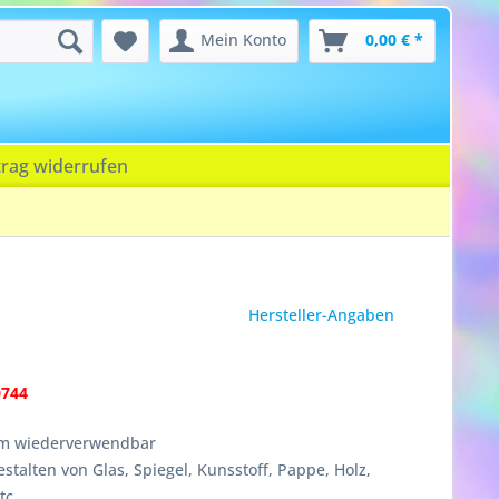
Mein Konto
0,00 € *
trag widerrufen
Hersteller-Angaben
0744
cm wiederverwendbar
talten von Glas, Spiegel, Kunsstoff, Pappe, Holz,
tc.