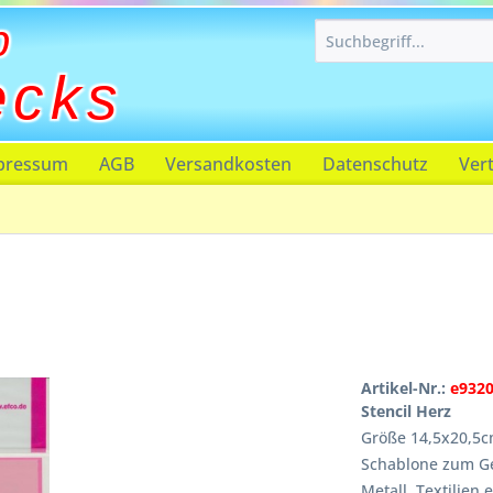
p
ecks
pressum
AGB
Versandkosten
Datenschutz
Ver
Artikel-Nr.:
e932
Stencil Herz
Größe 14,5x20,5
Schablone zum Ges
Metall, Textilien e