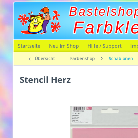
Bastelsho
Farbkl
Startseite
Neu im Shop
Hilfe / Support
Im
Übersicht
Farbenshop
Schablonen
Stencil Herz